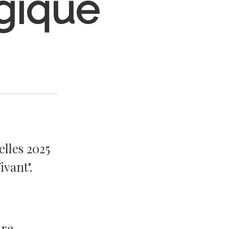
gique
elles 2025
ivant".
re...