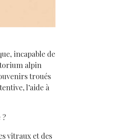
ue, incapable de
atorium alpin
ouvenirs troués
entive, l’aide à
e ?
s vitraux et des