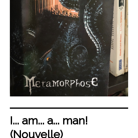
I... am... a... man!
(Nouvelle)