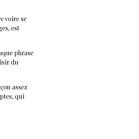
e voire se
es, est
chaque phrase
isir du
açon assez
ptes, qui