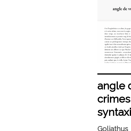
angle 
crimes
syntax
Goliathus