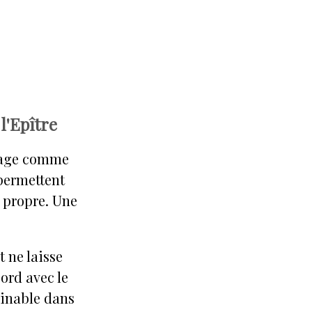
l'Epître
ngage comme
 permettent
s propre. Une
t ne laisse
cord avec le
minable dans