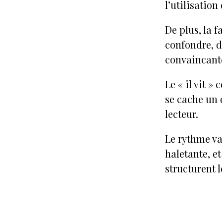
l’utilisation
De plus, la f
confondre, d
convaincant
Le « il vit 
se cache un 
lecteur.
Le rythme va
haletante, e
structurent l