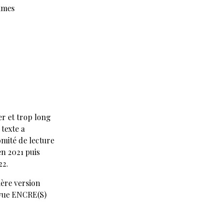
rimes
er et trop long
texte a
omité de lecture
en 2021 puis
22.
ière version
evue ENCRE(S)