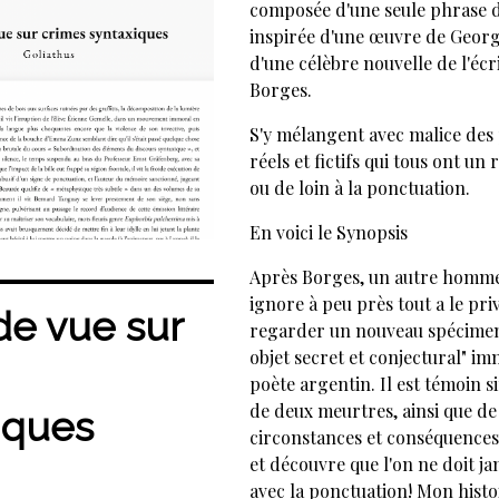
composée d'une seule phrase 
inspirée d'une œuvre de Georg
d'une célèbre nouvelle de l'écr
Borges.
S'y mélangent avec malice de
réels et fictifs qui tous ont un
ou de loin à la ponctuation.
En voici le Synopsis
Après Borges, un autre homm
ignore à peu près tout a le pri
de vue sur
regarder un nouveau spécimen 
objet secret et conjectural" im
poète argentin. Il est témoin 
de deux meurtres, ainsi que de
iques
circonstances et conséquences
et découvre que l'on ne doit ja
avec la ponctuation! Mon histo