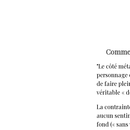
Comment
"Le côté mét
personnage o
de faire ple
véritable « 
La contrainte
aucun sentime
fond (« sans