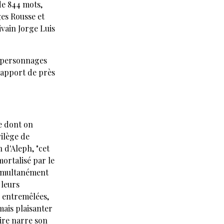
de 844 mots,
es Rousse et
ivain Jorge Luis
s personnages
 rapport de près
e dont on
vilège de
d'Aleph, "cet
mortalisé par le
simultanément
 leurs
 entremêlées,
mais plaisanter
ire narre son