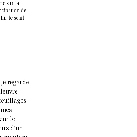
me sur la
ancipation de
hir le seuil
 Je regarde
uleuvre
feuillages
ormes
cennie
urs d’un
des moutons,