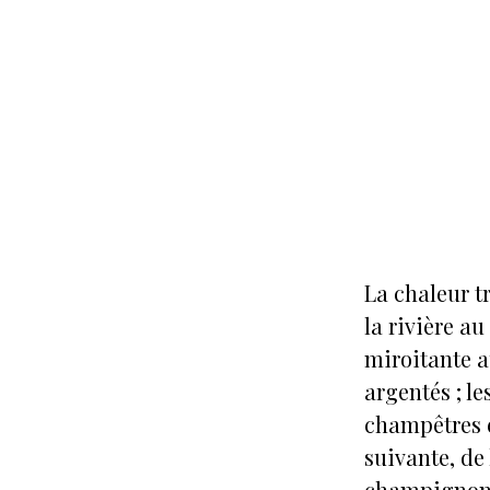
La chaleur t
la rivière a
miroitante au
argentés ; l
champêtres e
suivante, de
champignon et