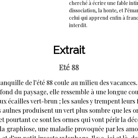
cherché à écrire une fable inti
dissociation, la honte, et l’ém
celui qui apprend enfin à franc
interdit.
Extrait
Eté 88
ranquille de l’été 88 coule au milieu des vacances.
u fond du paysage, elle ressemble à une longue co
x écailles vert-brun ; les saules y trempent leurs 
es aulnes produisent un vert plus sombre que les 
t pourtant ce sont les ormes qui vont périr la dé
 la graphiose, une maladie provoquée par les amo
 d’un petit insecte xylophage. Il y a, ici et là, 