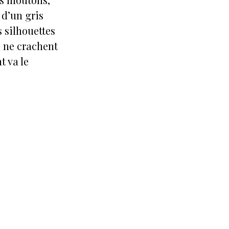
 d’un gris
 silhouettes
i ne crachent
t va le