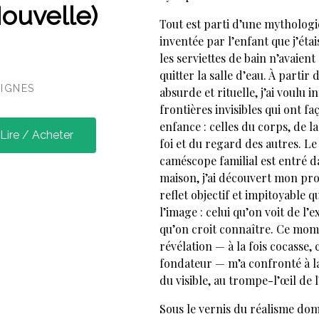
Nouvelle)
Tout est parti d’une mytholog
inventée par l’enfant que j’étai
les serviettes de bain n’avaient
quitter la salle d’eau. À partir 
SIGNES
absurde et rituelle, j’ai voulu i
frontières invisibles qui ont 
enfance : celles du corps, de l
Lire / Acheter
foi et du regard des autres. Le
caméscope familial est entré d
maison, j’ai découvert mon pr
reflet objectif et impitoyable q
l’image : celui qu’on voit de l’e
qu’on croit connaître. Ce mom
révélation — à la fois cocasse, 
fondateur — m’a confronté à l
du visible, au trompe-l’œil de l
Sous le vernis du réalisme dome