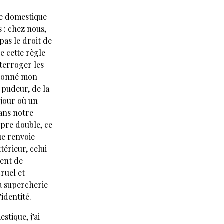
ie domestique
s : chez nous,
 pas le droit de
de cette règle
nterroger les
façonné mon
a pudeur, de la
 jour où un
ans notre
opre double, ce
ue renvoie
xtérieur, celui
ent de
cruel et
a supercherie
’identité.
stique, j’ai