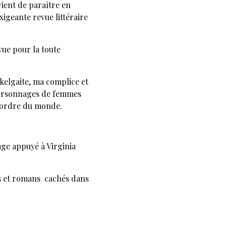
vient de paraître en
xigeante revue littéraire
vue pour la toute
ykelgaite, ma complice et
personnages de femmes
 l'ordre du monde.
e appuyé à Virginia
s et romans cachés dans