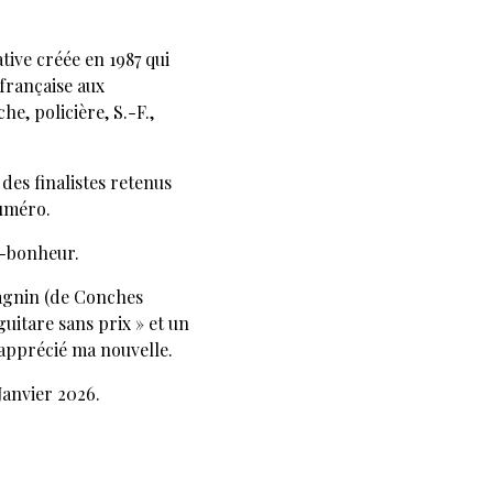
tive créée en 1987 qui
 française aux
he, policière, S.-F.,
 des finalistes retenus
numéro.
e-bonheur.
agnin (de Conches
 guitare sans prix » et un
 apprécié ma nouvelle.
Janvier 2026.