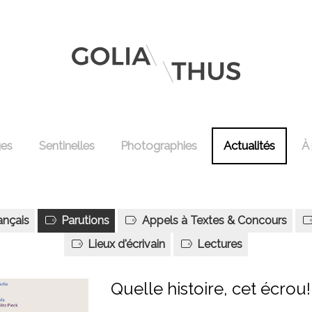
ges
Sentinelles
Photographies
Actualités
À
ançais
Parutions
Appels à Textes & Concours
Lieux d'écrivain
Lectures
Quelle histoire, cet écrou!