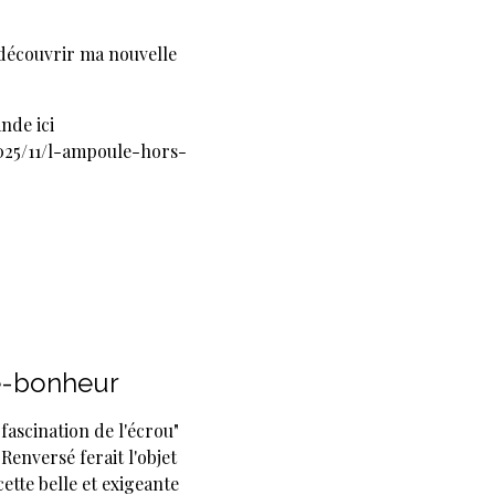
e découvrir ma nouvelle
nde ici
025/11/l-ampoule-hors-
e-bonheur
 fascination de l'écrou"
Renversé ferait l'objet
ette belle et exigeante