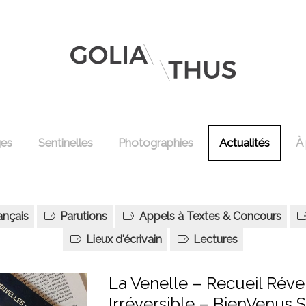
ges
Sentinelles
Photographies
Actualités
À
ançais
Parutions
Appels à Textes & Concours
Lieux d'écrivain
Lectures
La Venelle – Recueil Réve
Irréversible – BienVenus 