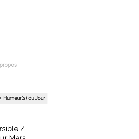
 propos
Humeur(s) du Jour
rsible /
Sur Mars