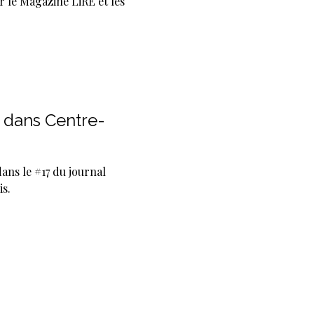
r le Magazine LiRE et les
 dans Centre-
ans le #17 du journal
is.